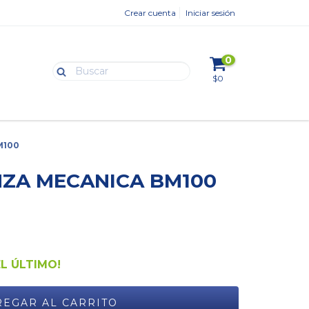
Crear cuenta
Iniciar sesión
0
$0
M100
NZA MECANICA BM100
EL ÚLTIMO!