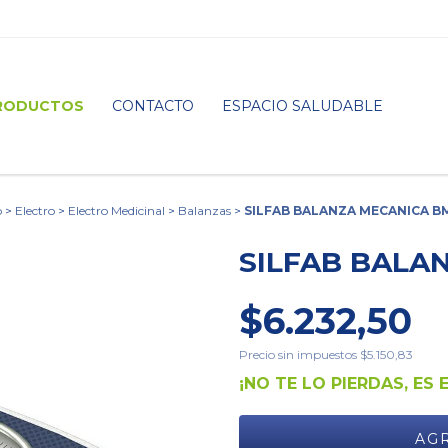
RODUCTOS
CONTACTO
ESPACIO SALUDABLE
o
>
Electro
>
Electro Medicinal
>
Balanzas
>
SILFAB BALANZA MECANICA B
SILFAB BALA
$6.232,50
Precio sin impuestos
$5.150,83
¡NO TE LO PIERDAS, ES 