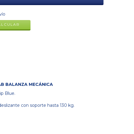
CAMBIAR CP
vío
ALCULAR
AB BALANZA MECÁNICA
ip Blue.
deslizante con soporte hasta 130 kg.