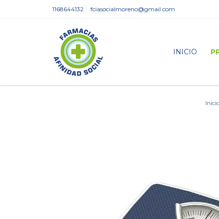
1168644132
fciasocialmoreno@gmail.com
INICIO
P
Inici