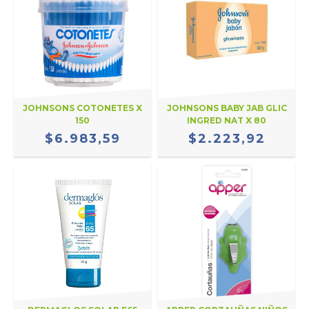
JOHNSONS COTONETES X
JOHNSONS BABY JAB GLIC
150
INGRED NAT X 80
$6.983,59
$2.223,92