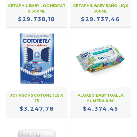
CETAPHIL BABY LOC HIDRAT
CETAPHIL BABY BAÑO LIQX
X 300ML
300ML
$29.738,18
$29.737,46
JOHNSONS COTONETES X
ALGABO BABY TOALLA
75
HUMEDA X 80
$3.247,78
$4.374,45