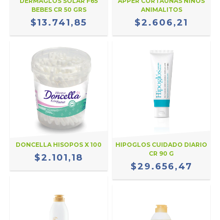
DERMAGLOS SOLAR F65
APPER CORTAUÑAS NIÑOS
BEBES CR 50 GRS
ANIMALITOS
$13.741,85
$2.606,21
DONCELLA HISOPOS X 100
HIPOGLOS CUIDADO DIARIO
CR 90 G
$2.101,18
$29.656,47