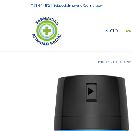
1168644132
fciasocialmoreno@gmail.com
INICIO
P
Inicio
>
Cuidado Per