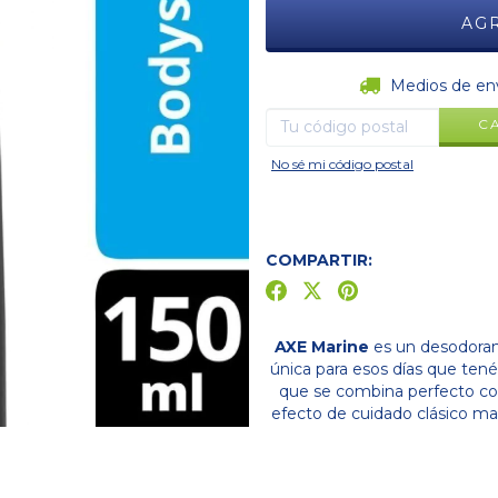
Entregas para el CP:
Medios de en
C
No sé mi código postal
COMPARTIR:
AXE Marine
es un desodorant
única para esos días que tené
que se combina perfecto con
efecto de cuidado clásico mas