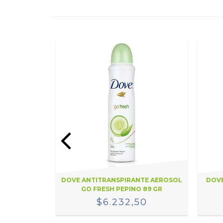
ODYSPRAY
DOVE ANTITRANSPIRANTE AEROSOL
DOVE
R
GO FRESH PEPINO 89 GR
8
$6.232,50