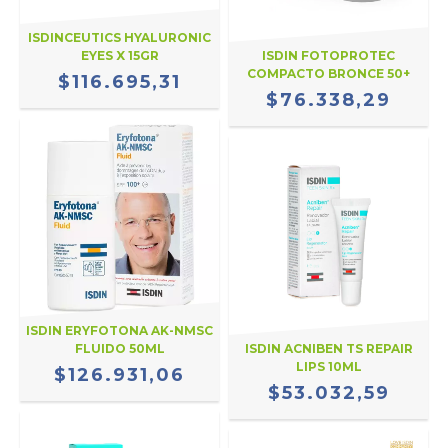
ISDINCEUTICS HYALURONIC
EYES X 15GR
ISDIN FOTOPROTEC
COMPACTO BRONCE 50+
$116.695,31
$76.338,29
ISDIN ERYFOTONA AK-NMSC
FLUIDO 50ML
ISDIN ACNIBEN TS REPAIR
LIPS 10ML
$126.931,06
$53.032,59